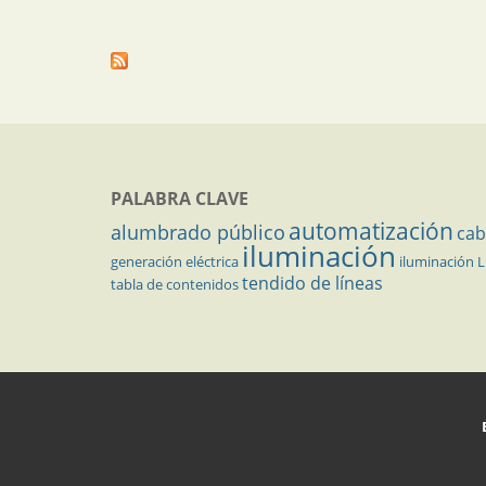
PALABRA CLAVE
automatización
alumbrado público
cab
iluminación
generación eléctrica
iluminación 
tendido de líneas
tabla de contenidos