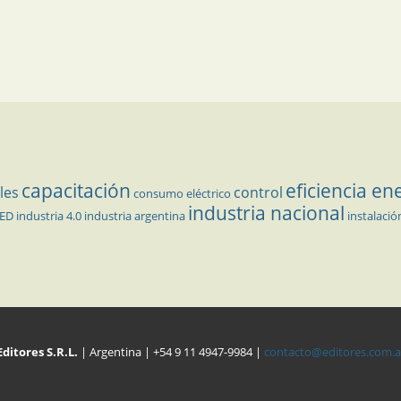
capacitación
eficiencia en
les
control
consumo eléctrico
industria nacional
LED
industria 4.0
industria argentina
instalació
Editores S.R.L.
| Argentina | +54 9 11 4947-9984 |
contacto@editores.com.a