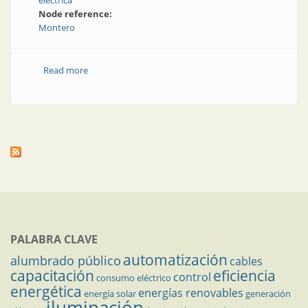
eléctrica
Node reference:
Montero
Read more
about Robustos, resistentes y para todo tipo de
aplicaciones
PALABRA CLAVE
automatización
alumbrado público
cables
capacitación
eficiencia
control
consumo eléctrico
energética
energías renovables
energía solar
generación
iluminación