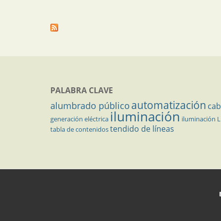
PALABRA CLAVE
automatización
alumbrado público
cab
iluminación
generación eléctrica
iluminación 
tendido de líneas
tabla de contenidos