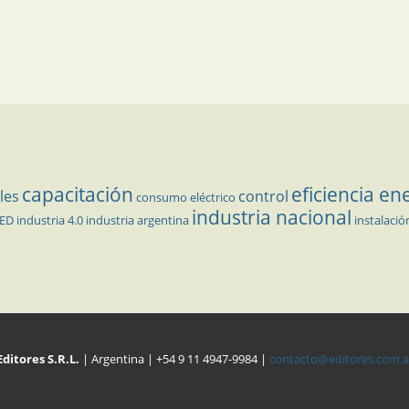
capacitación
eficiencia en
les
control
consumo eléctrico
industria nacional
LED
industria 4.0
industria argentina
instalació
Editores S.R.L.
| Argentina | +54 9 11 4947-9984 |
contacto@editores.com.a