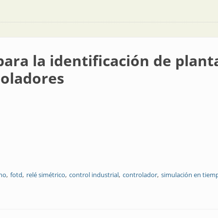
ara la identificación de plant
roladores
no
fotd
relé simétrico
control industrial
controlador
simulación en tiemp