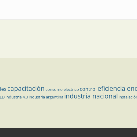
ificación de plantas y sintonización automática de controladores
capacitación
eficiencia en
les
control
consumo eléctrico
industria nacional
LED
industria 4.0
industria argentina
instalació