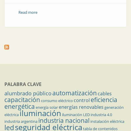
Read more
about Tecnología de baterías a escala de servicios
públicos
PALABRA CLAVE
automatización
alumbrado público
cables
capacitación
eficiencia
control
consumo eléctrico
energética
energías renovables
energía solar
generación
iluminación
eléctrica
iluminación LED
industria 4.0
industria nacional
industria argentina
instalación eléctrica
seguridad eléctrica
led
tabla de contenidos