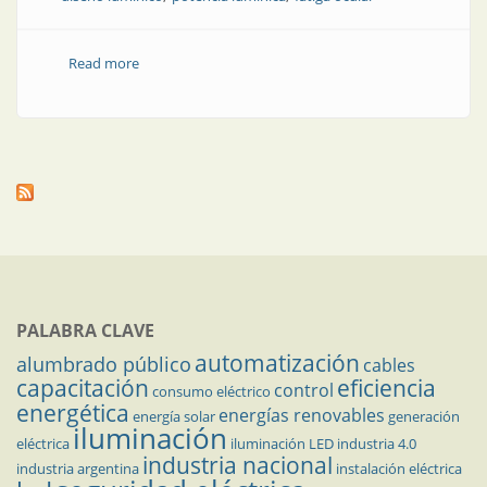
Read more
about Tendencias y requisitos esenciales en diseño de
iluminación
PALABRA CLAVE
automatización
alumbrado público
cables
capacitación
eficiencia
control
consumo eléctrico
energética
energías renovables
energía solar
generación
iluminación
eléctrica
iluminación LED
industria 4.0
industria nacional
industria argentina
instalación eléctrica