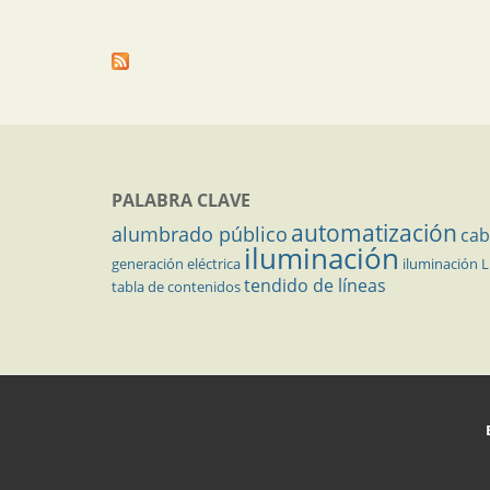
PALABRA CLAVE
automatización
alumbrado público
cab
iluminación
generación eléctrica
iluminación 
tendido de líneas
tabla de contenidos