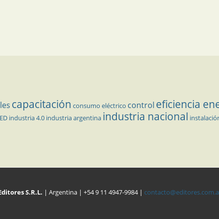
capacitación
eficiencia en
les
control
consumo eléctrico
industria nacional
LED
industria 4.0
industria argentina
instalació
Editores S.R.L.
| Argentina | +54 9 11 4947-9984 |
contacto@editores.com.a