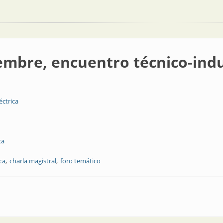
mbre, encuentro técnico-indu
éctrica
ca
ca
charla magistral
foro temático
tro técnico-industrial