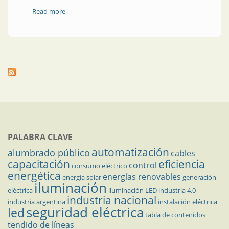
Read more
about Hacia la transformación energética
PALABRA CLAVE
automatización
alumbrado público
cables
capacitación
eficiencia
control
consumo eléctrico
energética
energías renovables
energía solar
generación
iluminación
eléctrica
iluminación LED
industria 4.0
industria nacional
industria argentina
instalación eléctrica
seguridad eléctrica
led
tabla de contenidos
tendido de líneas