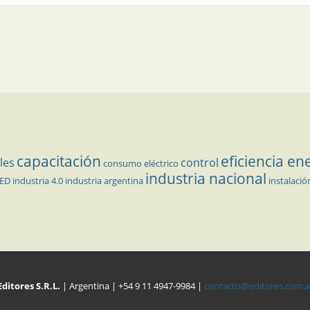
capacitación
eficiencia en
les
control
consumo eléctrico
industria nacional
LED
industria 4.0
industria argentina
instalació
Editores S.R.L.
| Argentina | +54 9 11 4947-9984 |
contacto@editores.com.a