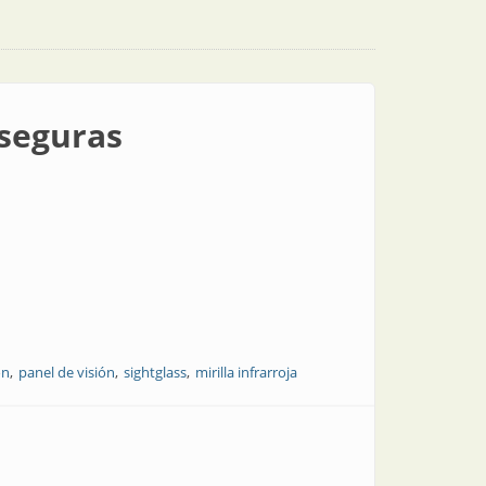
 seguras
ón
panel de visión
sightglass
mirilla infrarroja