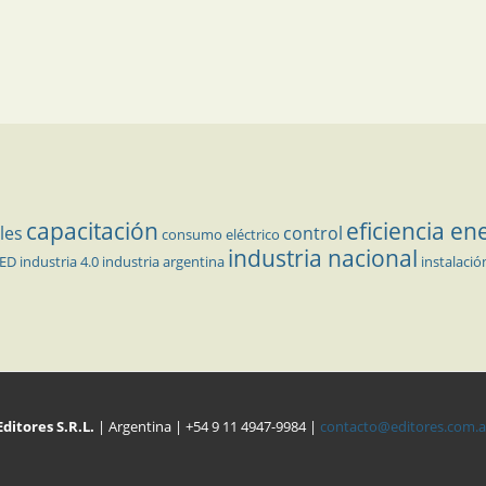
capacitación
eficiencia en
les
control
consumo eléctrico
industria nacional
LED
industria 4.0
industria argentina
instalació
Editores S.R.L.
| Argentina | +54 9 11 4947-9984 |
contacto@editores.com.a