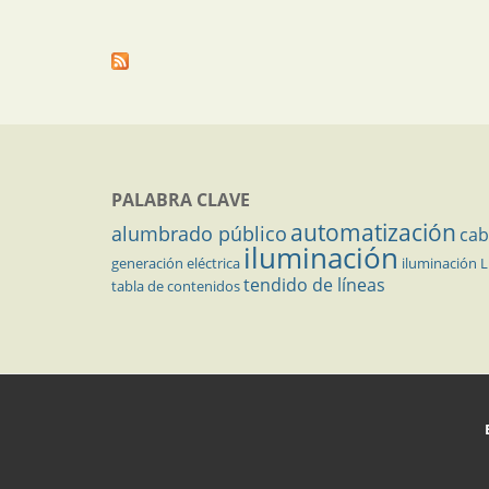
PALABRA CLAVE
automatización
alumbrado público
cab
iluminación
generación eléctrica
iluminación 
tendido de líneas
tabla de contenidos