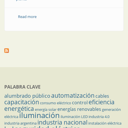
Read more
about IA ética: por qué tanto interés en la fabricación
en manos de la IA
PALABRA CLAVE
automatización
alumbrado público
cables
capacitación
eficiencia
control
consumo eléctrico
energética
energías renovables
energía solar
generación
iluminación
eléctrica
iluminación LED
industria 4.0
industria nacional
industria argentina
instalación eléctrica