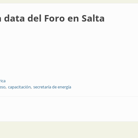
 data del Foro en Salta
rica
eso
capacitación
secretaría de energía
o en Salta