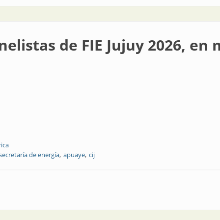
nelistas de FIE Jujuy 2026, en
rica
secretaría de energía
apuaye
cij
IE Jujuy 2026, en mayo