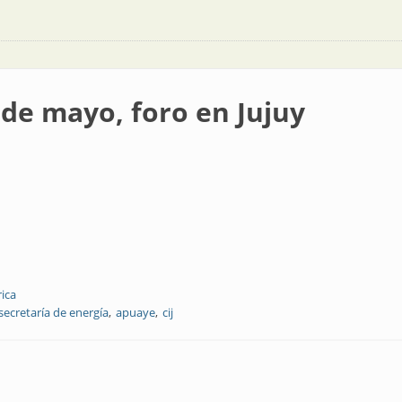
 de mayo, foro en Jujuy
rica
secretaría de energía
apuaye
cij
o en Jujuy