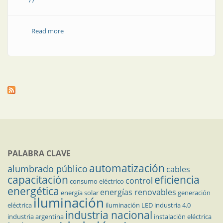
77
Read more
about Relés compactos para conmutaciones
frecuentes
PALABRA CLAVE
automatización
alumbrado público
cables
capacitación
eficiencia
control
consumo eléctrico
energética
energías renovables
energía solar
generación
iluminación
eléctrica
iluminación LED
industria 4.0
industria nacional
industria argentina
instalación eléctrica