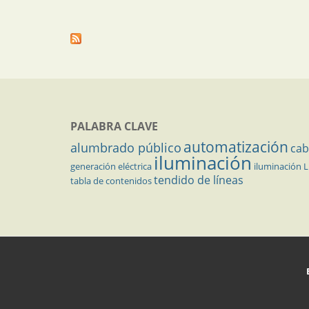
PALABRA CLAVE
automatización
alumbrado público
cab
iluminación
generación eléctrica
iluminación 
tendido de líneas
tabla de contenidos