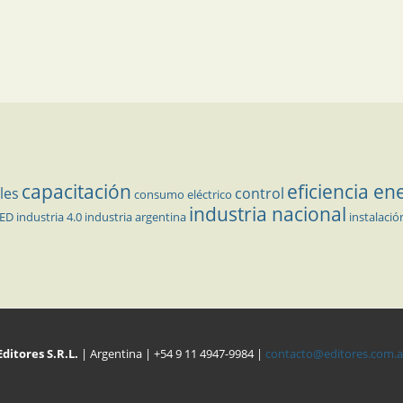
capacitación
eficiencia en
les
control
consumo eléctrico
industria nacional
LED
industria 4.0
industria argentina
instalació
Editores S.R.L.
| Argentina | +54 9 11 4947-9984 |
contacto@editores.com.a