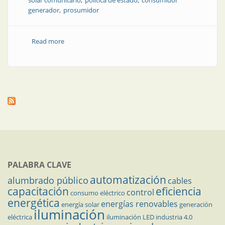
solar comunitario
política de estado
consumidor
generador
prosumidor
Read more
about Córdoba: líder en generación distribuida
PALABRA CLAVE
automatización
alumbrado público
cables
capacitación
eficiencia
control
consumo eléctrico
energética
energías renovables
energía solar
generación
iluminación
eléctrica
iluminación LED
industria 4.0