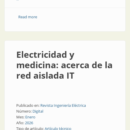
Read more
about Estas son las claves del transformador de
aislación para salas de uso médico
Electricidad y
medicina: acerca de la
red aislada IT
Publicado en:
Revista Ingeniería Eléctrica
Número:
Digital
Mes:
Enero
Año:
2026
Tipo de artículo:
Artículo técnico