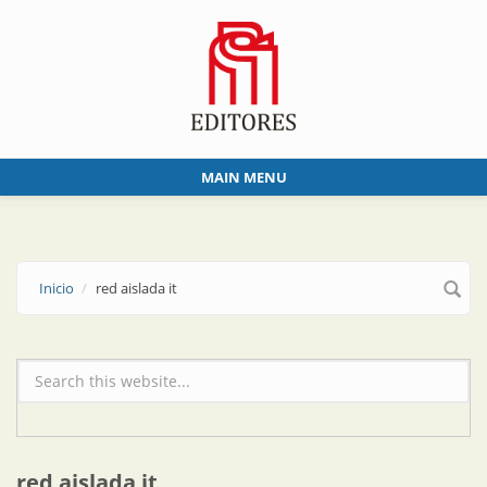
Skip to main content
MAIN MENU
Inicio
red aislada it
Formulario de búsqueda
red aislada it