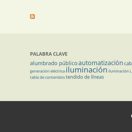
PALABRA CLAVE
automatización
alumbrado público
cab
iluminación
generación eléctrica
iluminación 
tendido de líneas
tabla de contenidos