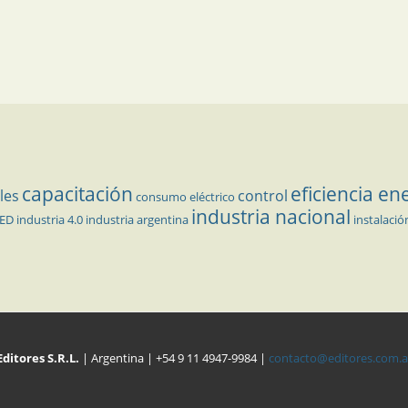
capacitación
eficiencia en
les
control
consumo eléctrico
industria nacional
LED
industria 4.0
industria argentina
instalació
Editores S.R.L.
| Argentina | +54 9 11 4947-9984 |
contacto@editores.com.a