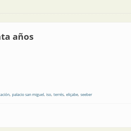
ta años
zación
palacio san miguel
iso
terrés
eliçabe
seeber