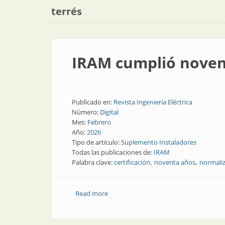
terrés
IRAM cumplió noven
Publicado en:
Revista Ingeniería Eléctrica
Número:
Digital
Mes:
Febrero
Año:
2026
Tipo de artículo:
Suplemento Instaladores
Todas las publicaciones de:
IRAM
Palabra clave:
certificación
noventa años
normali
Read more
about IRAM cumplió noventa años