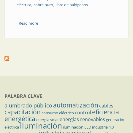
eléctrica
cobre puro
libre de halógenos
Read more
about La inversión que diferencia al profesional del
improvisado
PALABRA CLAVE
automatización
alumbrado público
cables
capacitación
eficiencia
control
consumo eléctrico
energética
energías renovables
energía solar
generación
iluminación
eléctrica
iluminación LED
industria 4.0