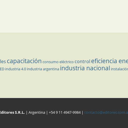
capacitación
eficiencia en
les
control
consumo eléctrico
industria nacional
LED
industria 4.0
industria argentina
instalació
Editores S.R.L.
| Argentina | +54 9 11 4947-9984 |
contacto@editores.com.a