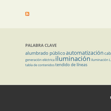
PALABRA CLAVE
automatización
alumbrado público
cab
iluminación
generación eléctrica
iluminación 
tendido de líneas
tabla de contenidos