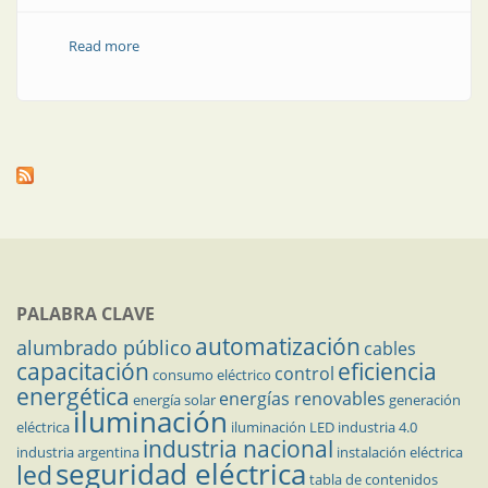
Read more
about Control de nivel industrial: relés y mucho más
PALABRA CLAVE
automatización
alumbrado público
cables
capacitación
eficiencia
control
consumo eléctrico
energética
energías renovables
energía solar
generación
iluminación
eléctrica
iluminación LED
industria 4.0
industria nacional
industria argentina
instalación eléctrica
seguridad eléctrica
led
tabla de contenidos