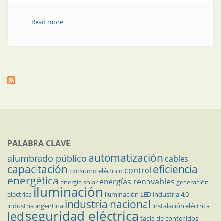
Read more
about Todo para la conexión eólica
PALABRA CLAVE
automatización
alumbrado público
cables
capacitación
eficiencia
control
consumo eléctrico
energética
energías renovables
energía solar
generación
iluminación
eléctrica
iluminación LED
industria 4.0
industria nacional
industria argentina
instalación eléctrica
seguridad eléctrica
led
tabla de contenidos