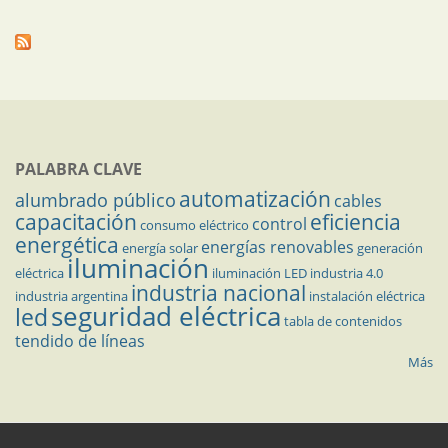
PALABRA CLAVE
automatización
alumbrado público
cables
capacitación
eficiencia
control
consumo eléctrico
energética
energías renovables
energía solar
generación
iluminación
eléctrica
iluminación LED
industria 4.0
industria nacional
industria argentina
instalación eléctrica
seguridad eléctrica
led
tabla de contenidos
tendido de líneas
Más