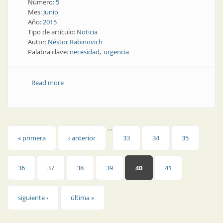
Número:
5
Mes:
Junio
Año:
2015
Tipo de artículo:
Noticia
Autor:
Néstor Rabinovich
Palabra clave:
necesidad
urgencia
Read more
about Gestión para servicios | ¿Cuánto cuesta un
paraguas?
…
Páginas
« primera
‹ anterior
33
34
35
36
37
38
39
40
41
siguiente ›
última »