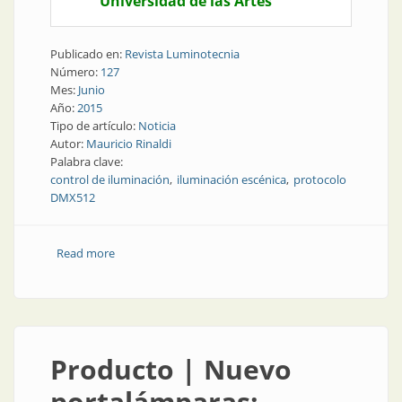
Universidad de las Artes
Publicado en:
Revista Luminotecnia
Número:
127
Mes:
Junio
Año:
2015
Tipo de artículo:
Noticia
Autor:
Mauricio Rinaldi
Palabra clave:
control de iluminación
iluminación escénica
protocolo
DMX512
Read more
about Noticias | El protocolo DMX512 para control de
iluminación escénica
Producto | Nuevo
portalámparas: