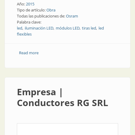
Año:
2015
Tipo de artículo:
Obra
Todas las publicaciones de:
Osram
Palabra clave:
led
iluminación LED
módulos LED
tiras led
led
flexibles
Read more
about Obra | Ambiente opulento. Iluminación led de
OSRAM para una atmósfera suntuosa
Empresa |
Conductores RG SRL