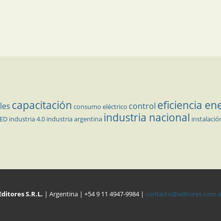
capacitación
eficiencia en
les
control
consumo eléctrico
industria nacional
LED
industria 4.0
industria argentina
instalació
Editores S.R.L.
| Argentina | +54 9 11 4947-9984 |
contacto@editores.com.a