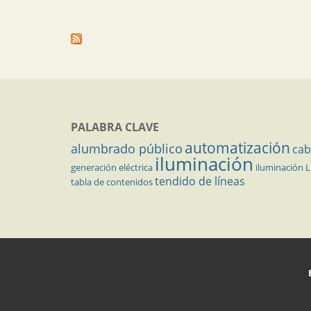
PALABRA CLAVE
automatización
alumbrado público
cab
iluminación
generación eléctrica
iluminación 
tendido de líneas
tabla de contenidos