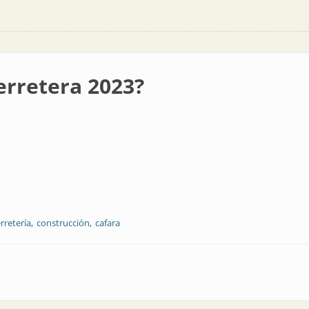
erretera 2023?
erretería
construcción
cafara
3?