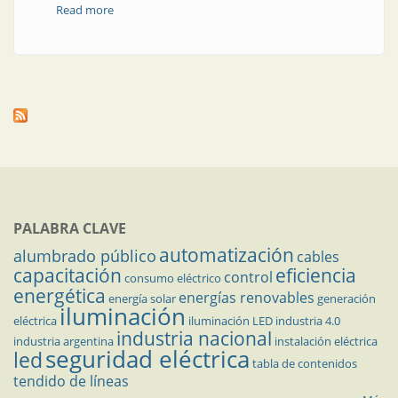
Read more
about CAREM, torio y la encrucijada nuclear
PALABRA CLAVE
automatización
alumbrado público
cables
capacitación
eficiencia
control
consumo eléctrico
energética
energías renovables
energía solar
generación
iluminación
eléctrica
iluminación LED
industria 4.0
industria nacional
industria argentina
instalación eléctrica
seguridad eléctrica
led
tabla de contenidos
tendido de líneas