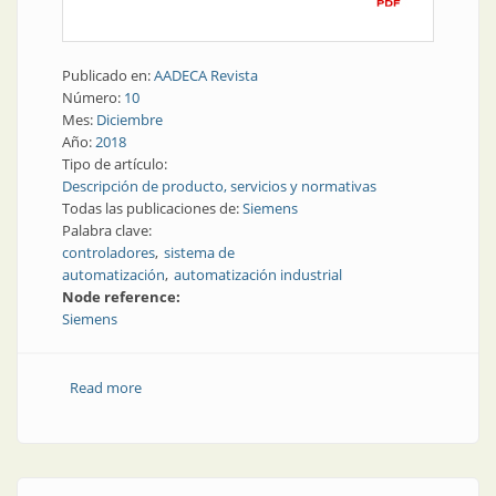
Publicado en:
AADECA Revista
Número:
10
Mes:
Diciembre
Año:
2018
Tipo de artículo:
Descripción de producto, servicios y normativas
Todas las publicaciones de:
Siemens
Palabra clave:
controladores
sistema de
automatización
automatización industrial
Node reference:
Siemens
Read more
about La fábrica del futuro | Cuatro formas de
convertir un controlador básico en un sistema de
automatización completo