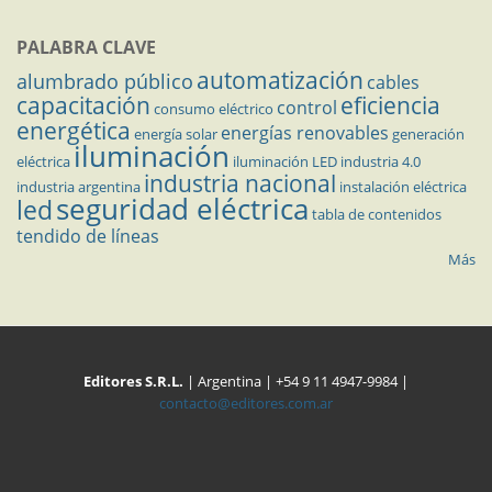
PALABRA CLAVE
automatización
alumbrado público
cables
capacitación
eficiencia
control
consumo eléctrico
energética
energías renovables
energía solar
generación
iluminación
eléctrica
iluminación LED
industria 4.0
industria nacional
industria argentina
instalación eléctrica
seguridad eléctrica
led
tabla de contenidos
tendido de líneas
Más
Editores S.R.L.
| Argentina | +54 9 11 4947-9984 |
contacto@editores.com.ar