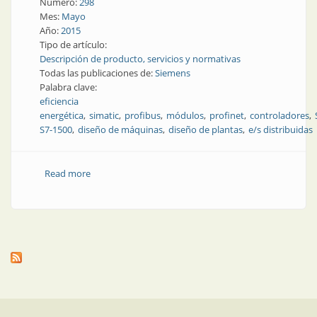
Número:
298
Mes:
Mayo
Año:
2015
Tipo de artículo:
Descripción de producto, servicios y normativas
Todas las publicaciones de:
Siemens
Palabra clave:
eficiencia
energética
simatic
profibus
módulos
profinet
controladores
S7-1500
diseño de máquinas
diseño de plantas
e/s distribuidas
Read more
about Producto | Módulos de E/S distribuidas con un
controlador incorporado que agrega flexibilidad al
diseño de las máquinas y plantas