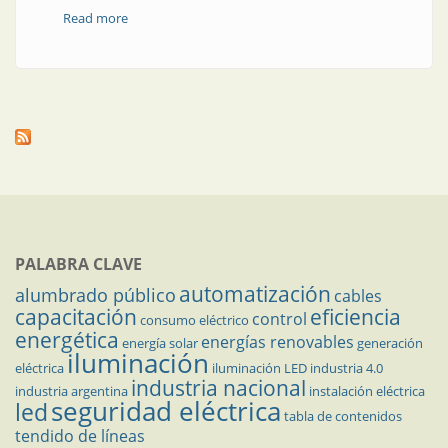
Read more
about Congresos y Exposiciones | Encuentro
Iberoamericano Lighting Design
PALABRA CLAVE
automatización
alumbrado público
cables
capacitación
eficiencia
control
consumo eléctrico
energética
energías renovables
energía solar
generación
iluminación
eléctrica
iluminación LED
industria 4.0
industria nacional
industria argentina
instalación eléctrica
seguridad eléctrica
led
tabla de contenidos
tendido de líneas