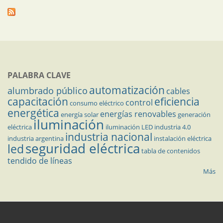
PALABRA CLAVE
automatización
alumbrado público
cables
capacitación
eficiencia
control
consumo eléctrico
energética
energías renovables
energía solar
generación
iluminación
eléctrica
iluminación LED
industria 4.0
industria nacional
industria argentina
instalación eléctrica
seguridad eléctrica
led
tabla de contenidos
tendido de líneas
Más