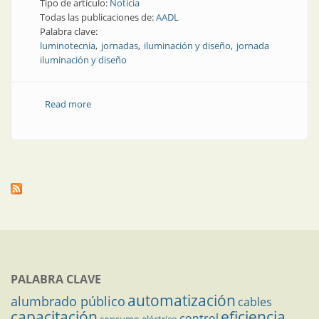
Tipo de artículo:
Noticia
Todas las publicaciones de:
AADL
Palabra clave:
luminotecnia
jornadas
iluminación y diseño
jornada
iluminación y diseño
Read more
about Noticia | AADL festeja: jornada Iluminación y
diseño
PALABRA CLAVE
automatización
alumbrado público
cables
capacitación
eficiencia
control