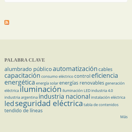
PALABRA CLAVE
automatización
alumbrado público
cables
capacitación
eficiencia
control
consumo eléctrico
energética
energías renovables
energía solar
generación
iluminación
eléctrica
iluminación LED
industria 4.0
industria nacional
industria argentina
instalación eléctrica
seguridad eléctrica
led
tabla de contenidos
tendido de líneas
Más