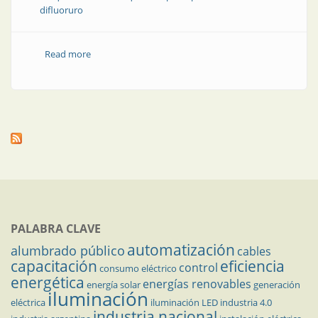
difluoruro
Read more
about Medición de nivel de tolueno con precisión
milimétrica
PALABRA CLAVE
automatización
alumbrado público
cables
capacitación
eficiencia
control
consumo eléctrico
energética
energías renovables
energía solar
generación
iluminación
eléctrica
iluminación LED
industria 4.0
industria nacional