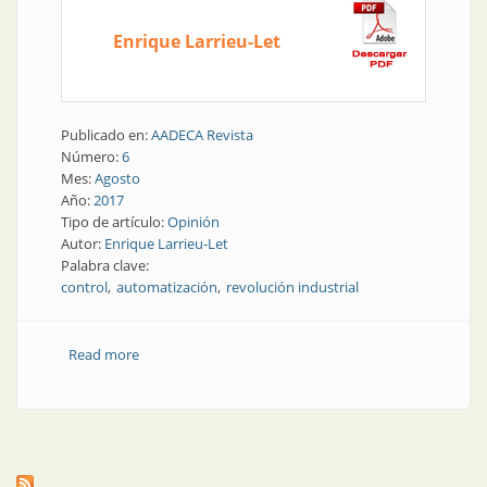
Enrique Larrieu-Let
Publicado en:
AADECA Revista
Número:
6
Mes:
Agosto
Año:
2017
Tipo de artículo:
Opinión
Autor:
Enrique Larrieu-Let
Palabra clave:
control
automatización
revolución industrial
Read more
about La fábrica del futuro | ¿Quién se beneficiará
con la cuarta revolución industrial?