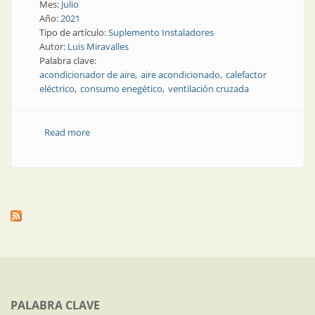
Mes:
Julio
Año:
2021
Tipo de artículo:
Suplemento Instaladores
Autor:
Luis Miravalles
Palabra clave:
acondicionador de aire
aire acondicionado
calefactor
eléctrico
consumo enegético
ventilación cruzada
Read more
about Calefacción eléctrica: milagros y supersticiones
que nos enseña la pandemia
PALABRA CLAVE