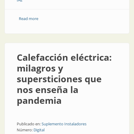
IAE
Read more
about Así se portó el mercado eléctrico durante
septiembre
Calefacción eléctrica:
milagros y
supersticiones que
nos enseña la
pandemia
Publicado en:
Suplemento Instaladores
Número:
Digital