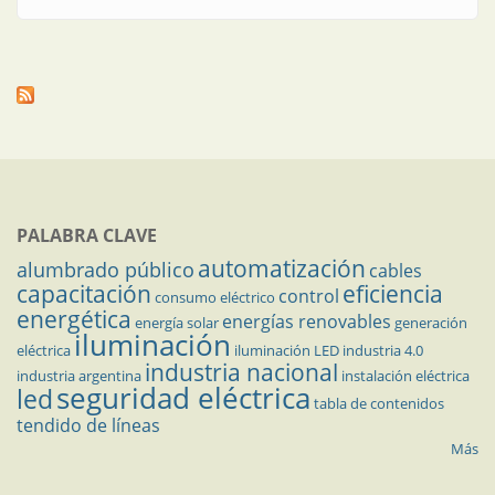
CAPECO?
PALABRA CLAVE
automatización
alumbrado público
cables
capacitación
eficiencia
control
consumo eléctrico
energética
energías renovables
energía solar
generación
iluminación
eléctrica
iluminación LED
industria 4.0
industria nacional
industria argentina
instalación eléctrica
seguridad eléctrica
led
tabla de contenidos
tendido de líneas
Más