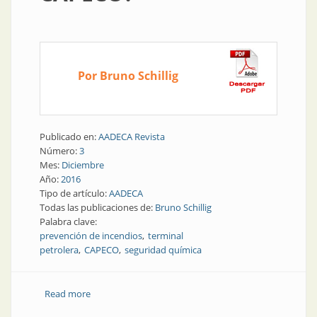
Por Bruno Schillig
Publicado en:
AADECA Revista
Número:
3
Mes:
Diciembre
Año:
2016
Tipo de artículo:
AADECA
Todas las publicaciones de:
Bruno Schillig
Palabra clave:
prevención de incendios
terminal
petrolera
CAPECO
seguridad química
Read more
about Instrumentación de campo | ¿Podría haberse
prevenido la explosión de la terminal petrolera de