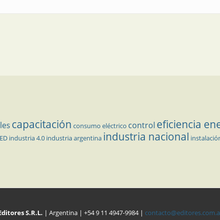
capacitación
eficiencia en
les
control
consumo eléctrico
industria nacional
LED
industria 4.0
industria argentina
instalació
Editores S.R.L.
| Argentina | +54 9 11 4947-9984 |
contacto@editores.com.a