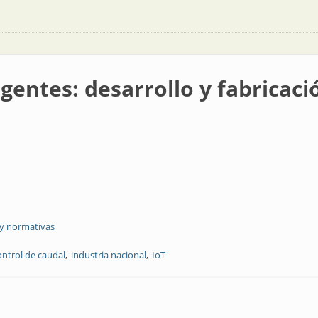
igentes: desarrollo y fabricac
 y normativas
ontrol de caudal
industria nacional
IoT
rrollo y fabricación íntegramente en Argentina