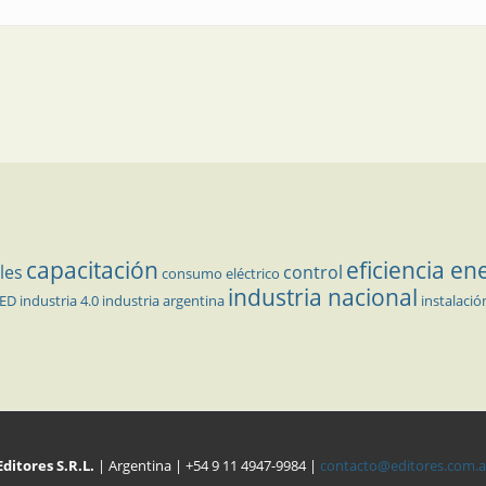
capacitación
eficiencia en
les
control
consumo eléctrico
industria nacional
LED
industria 4.0
industria argentina
instalació
Editores S.R.L.
| Argentina | +54 9 11 4947-9984 |
contacto@editores.com.a