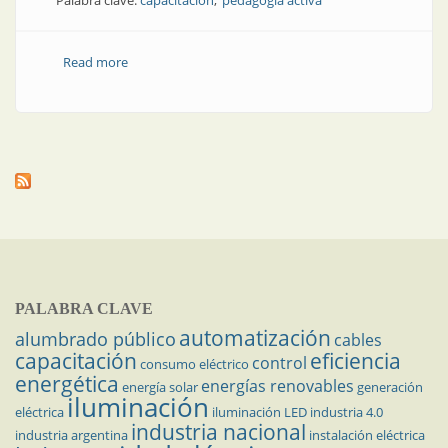
Palabra clave:
capacitación
pedagogía activa
Read more
about Capacitación | Nadie lee nada
PALABRA CLAVE
automatización
alumbrado público
cables
capacitación
eficiencia
control
consumo eléctrico
energética
energías renovables
energía solar
generación
iluminación
eléctrica
iluminación LED
industria 4.0
industria nacional
industria argentina
instalación eléctrica