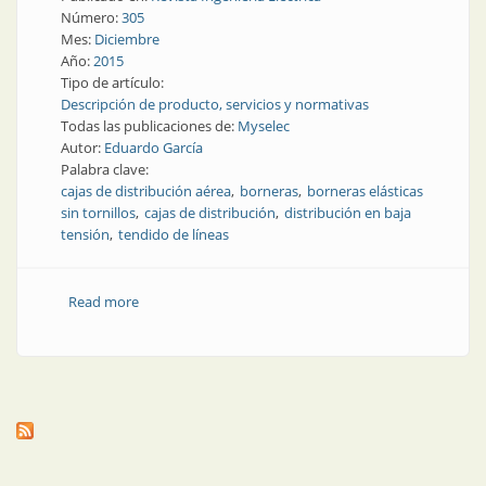
Número:
305
Mes:
Diciembre
Año:
2015
Tipo de artículo:
Descripción de producto, servicios y normativas
Todas las publicaciones de:
Myselec
Autor:
Eduardo García
Palabra clave:
cajas de distribución aérea
borneras
borneras elásticas
sin tornillos
cajas de distribución
distribución en baja
tensión
tendido de líneas
Read more
about Tendido de líneas | Cajas de distribución aérea
en baja tensión con borneras elásticas sin tornillos