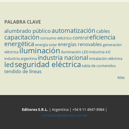
PALABRA CLAVE
automatización
alumbrado público
cables
capacitación
eficiencia
control
consumo eléctrico
energética
energías renovables
energía solar
generación
iluminación
eléctrica
iluminación LED
industria 4.0
industria nacional
industria argentina
instalación eléctrica
seguridad eléctrica
led
tabla de contenidos
tendido de líneas
Más
Editores S.R.L.
| Argentina | +54 9 11 4947-9984 |
contacto@editores.com.ar