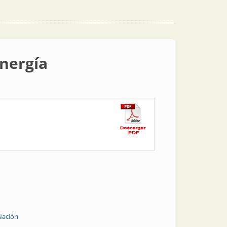
energía
 Nación