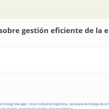
sobre gestión eficiente de la 
an Energy Manager
Unión Industrial Argentina
Secretaría de Energía de la
te de energía
gestores de energía
Nexans Indelqui