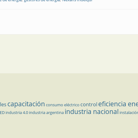
 eficiente de la energía
capacitación
eficiencia en
les
control
consumo eléctrico
industria nacional
LED
industria 4.0
industria argentina
instalació