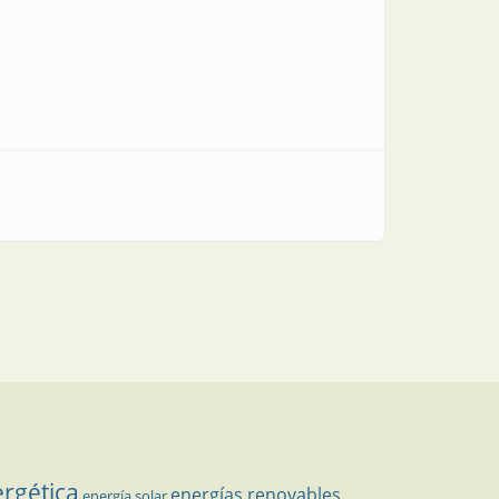
ergética
energías renovables
energía solar