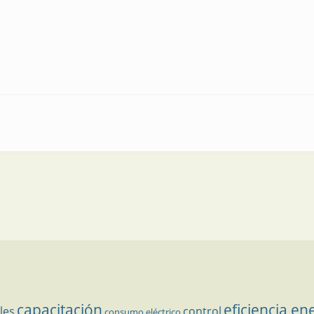
cios económicos de una verdadera empresa conectada
capacitación
eficiencia en
les
control
consumo eléctrico