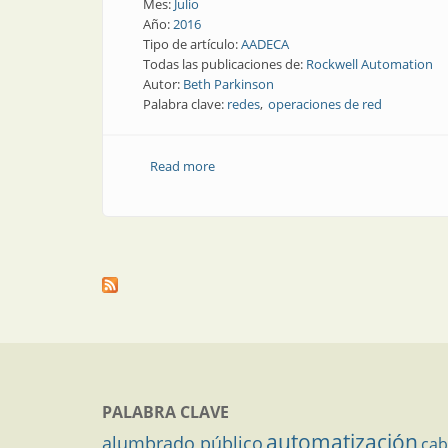
Mes:
Julio
Año:
2016
Tipo de artículo:
AADECA
Todas las publicaciones de:
Rockwell Automation
Autor:
Beth Parkinson
Palabra clave:
redes
operaciones de red
Read more
about Presente y futuro | Los benefi
PALABRA CLAVE
automatización
alumbrado público
cab