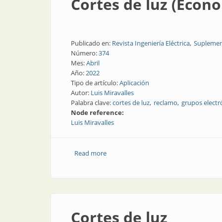
Cortes de luz (Econ
Publicado en:
Revista Ingeniería Eléctrica
Suplemen
Número:
374
Mes:
Abril
Año:
2022
Tipo de artículo:
Aplicación
Autor:
Luis Miravalles
Palabra clave:
cortes de luz
reclamo
grupos elect
Node reference:
Luis Miravalles
Read more
about Cortes de luz (Economía de guer
Cortes de luz