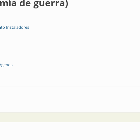
omía de guerra)
to Instaladores
rógenos
ra)