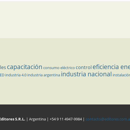
capacitación
eficiencia en
les
control
consumo eléctrico
industria nacional
LED
industria 4.0
industria argentina
instalació
Editores S.R.L.
| Argentina | +54 9 11 4947-9984 |
contacto@editores.com.a