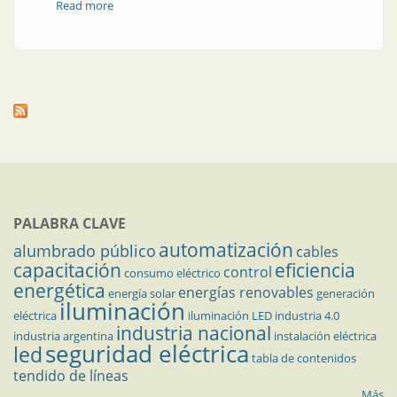
Read more
about Artefactos herméticos para exteriores
PALABRA CLAVE
automatización
alumbrado público
cables
capacitación
eficiencia
control
consumo eléctrico
energética
energías renovables
energía solar
generación
iluminación
eléctrica
iluminación LED
industria 4.0
industria nacional
industria argentina
instalación eléctrica
seguridad eléctrica
led
tabla de contenidos
tendido de líneas
Más