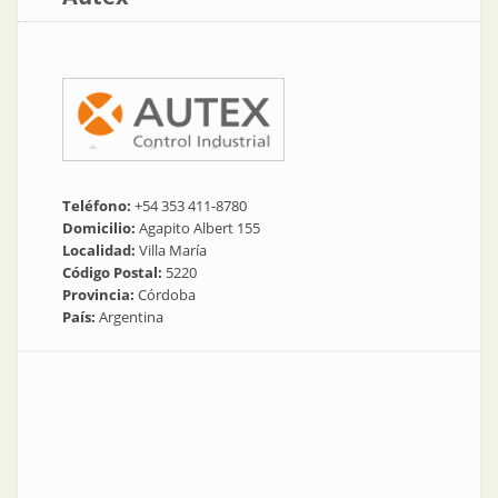
Teléfono:
+54 353 411-8780
Domicilio:
Agapito Albert 155
Localidad:
Villa María
Código Postal:
5220
Provincia:
Córdoba
País:
Argentina