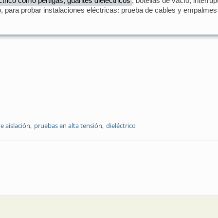
ctrico como pértigas, guantes dieléctricos
, botellas de vacío, interr
o, para probar instalaciones eléctricas: prueba de cables y empalmes
e aislación
pruebas en alta tensión
dieléctrico