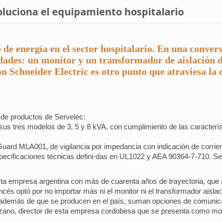
luciona el equipamiento hospitalario
 de energía en el sector hospitalario. En una convers
ades: un monitor y un transformador de aislación d
n Schneider Electric es otro punto que atraviesa la 
 de productos de Servelec:
 sus tres modelos de 3, 5 y 8 kVA, con cumplimiento de las caracterís
a Guard MLA001, de vigilancia por impedancia con indicación de corri
specificaciones técnicas defini-das en UL1022 y AEA 90364-7-710. Se 
sta empresa argentina con más de cuarenta años de trayectoria, que 
ancés optó por no importar más ni el monitor ni el transformador aislac
e además de que se producen en el país, suman opciones de comunic
zano, director de esta empresa cordobesa que se presenta como mode