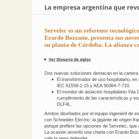
La empresa argentina que revo
Servelec es un referente tecnológico
Erardo Bozzano, presenta sus noved
su planta de Córdoba. La alianza co
Ver Glosario de siglas
Dos nuevas soluciones destacan en la cartera
El transformador de uso hospitalario, en
IEC 61558-2-15 y AEA 90364-7-710.
El monitor de aislación hospitalario Vit
cumplimiento de las características y e
DLF4L.
Ambos diseñados por el equipo ingenieril de e
con Schneider Electric: la gigante de origen fr
porque prefiere las opciones de Servelec, qu
La ocasión ameritó una charla con Erardo Boz
vale la pena defender.