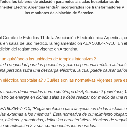
Todos los tableros de aislación para redes aisladas hospitalarias de
hneider Electric Argentina tendrán incorporados los transformadores y
los monitores de aislación de Servelec.
 Comité de Estudios 11 de la Asociación Electrotécnica Argentina, cu
cas en salas de uso médico, la reglamentación AEA 90364-7-710. En 
edición del reglamento vigente en Argentina.
un quirófano o las unidades de terapias intensivas?
 la seguridad para los pacientes y para el personal médico actuant
a persona sufra una descarga eléctrica, la cual puede causar daños 
n eléctrica hospitalaria? ¿Cuáles son las normativas vigentes para 
alas críticas denominadas como del Grupo de Aplicación 2 (quirófano
istro de energía en dichas salas se debe realizar por medio de una r
EA 90364-7-710, “Reglamentacion para la ejecución de las instalacio
alas externas a los mismos”. Esta normativa de cumplimiento obligato
, clínicas y sanatorios, define las características técnicas de segur
rupo de aplicación 2 y sus componentes incorporados.