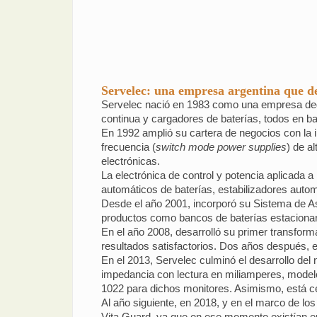
Servelec: una empresa argentina que de
Servelec nació en 1983 como una empresa dedic
continua y cargadores de baterías, todos en ba
En 1992 amplió su cartera de negocios con la
frecuencia (
switch mode power supplies
) de a
electrónicas.
La electrónica de control y potencia aplicada a
automáticos de baterías, estabilizadores autom
Desde el año 2001, incorporó su Sistema de A
productos como bancos de baterías estacionar
En el año 2008, desarrolló su primer transfor
resultados satisfactorios. Dos años después, el
En el 2013, Servelec culminó el desarrollo del n
impedancia con lectura en miliamperes, model
1022 para dichos monitores. Asimismo, está cer
Al año siguiente, en 2018, y en el marco de los
Vita Guard, ya que en ese momento existían en