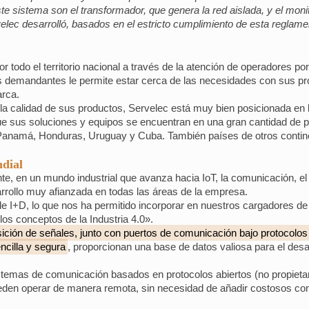
sistema son el transformador, que genera la red aislada, y el monito
elec desarrolló, basados en el estricto cumplimiento de esta regla
r todo el territorio nacional a través de la atención de operadores p
ás demandantes le permite estar cerca de las necesidades con sus pro
arca.
 la calidad de sus productos, Servelec está muy bien posicionada en 
 que sus soluciones y equipos se encuentran en una gran cantidad de
, Panamá, Honduras, Uruguay y Cuba. También países de otros contin
ndial
te, en un mundo industrial que avanza hacia IoT, la comunicación, el 
rrollo muy afianzada en todas las áreas de la empresa.
e I+D, lo que nos ha permitido incorporar en nuestros cargadores de b
los conceptos de la Industria 4.0».
uisición de señales, junto con puertos de comunicación bajo protocol
ncilla y segura
, proporcionan una base de datos valiosa para el desar
temas de comunicación basados en protocolos abiertos (no propietario
eden operar de manera remota, sin necesidad de añadir costosos con