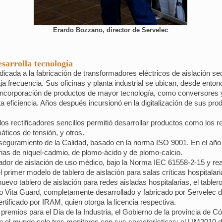
Erardo Bozzano, director de Servelec
sarrolla tecnología
ada a la fabricación de transformadores eléctricos de aislación sec
ja frecuencia. Sus oficinas y planta industrial se ubican, desde ento
 incorporación de productos de mayor tecnología, como conversores 
lta eficiencia. Años después incursionó en la digitalización de sus pr
 los rectificadores sencillos permitió desarrollar productos como los 
áticos de tensión, y otros.
seguramiento de la Calidad, basado en la norma ISO 9001. En el añ
ias de níquel-cadmio, de plomo-ácido y de plomo-calcio.
mador de aislación de uso médico, bajo la Norma IEC 61558-2-15 y re
 primer modelo de tablero de aislación para salas críticas hospitalari
uevo tablero de aislación para redes aisladas hospitalarias, el tablero
o Vita Guard, completamente desarrollado y fabricado por Servelec 
tificado por IRAM, quien otorga la licencia respectiva.
 premios para el Dia de la Industria, el Gobierno de la provincia de Có
 el mundo solo tres monitores con sus características: el LIM2010 de