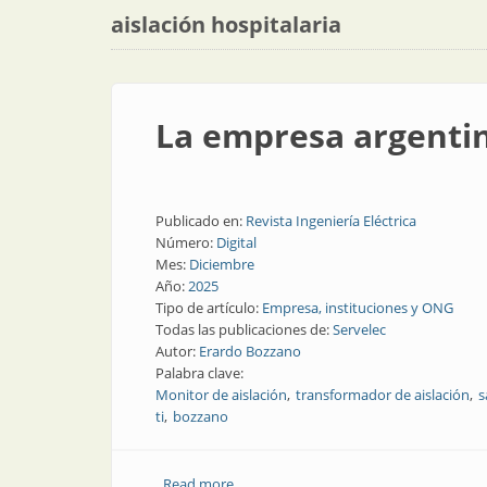
aislación hospitalaria
La empresa argentin
Publicado en:
Revista Ingeniería Eléctrica
Número:
Digital
Mes:
Diciembre
Año:
2025
Tipo de artículo:
Empresa, instituciones y ONG
Todas las publicaciones de:
Servelec
Autor:
Erardo Bozzano
Palabra clave:
Monitor de aislación
transformador de aislación
s
ti
bozzano
Read more
about La empresa argentina que revolu