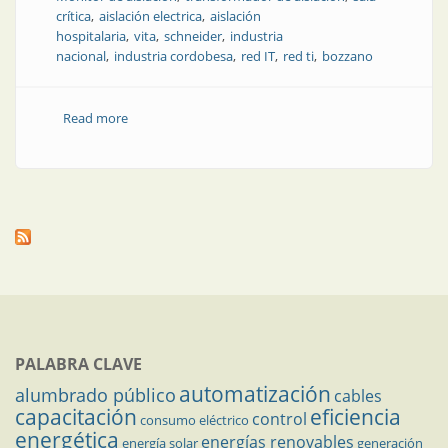
crítica
aislación electrica
aislación
hospitalaria
vita
schneider
industria
nacional
industria cordobesa
red IT
red ti
bozzano
Read more
about La empresa argentina que revoluciona el
equipamiento hospitalario
PALABRA CLAVE
automatización
alumbrado público
cables
capacitación
eficiencia
control
consumo eléctrico
energética
energías renovables
energía solar
generación