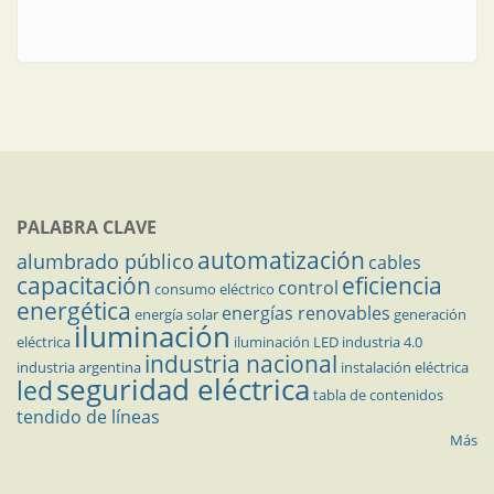
PALABRA CLAVE
automatización
alumbrado público
cables
capacitación
eficiencia
control
consumo eléctrico
energética
energías renovables
energía solar
generación
iluminación
eléctrica
iluminación LED
industria 4.0
industria nacional
industria argentina
instalación eléctrica
seguridad eléctrica
led
tabla de contenidos
tendido de líneas
Más