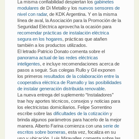
La misma confiabilidad despiertan los
gabinetes
modulares
de Di Metallo y los
nuevos sensores de
nivel con radar
, de KDK Argentina. Y en la misma
línea de aval, la Asociación para la Promoción de la
Seguridad Eléctrica aprovecha la ocasión para
recomendar prácticas de instalación eléctrica
segura en los hogares
, prácticas que atañen
también a los productos utilizados.
El letrado Patricio Donato comenta sobre el
panorama actual de las redes eléctricas
inteligentes
, e incluye recomendaciones acerca de
pasos a seguir. Sus colegas Rullo y Gil exponen
los primeros
resultados de la colaboración entre la
cooperativa eléctrica de Ramallo y las posibilidades
de instalar generación distribuida renovable
.
La nueva entrega del suplemento “Instaladores”
trae hoy aportes técnicos, consejos y noticias para
los electricistas domiciliarios. Felipe Sorrentino
escribe sobre las
dificultades de la cotización
y
brinda algunos parámetros para hacerlo de la mejor
manera. Alberto Farina comienza con una
serie de
escritos sobre borneras
, esta vez, focaliza en su
uso y ubicación. Luis Miravalles comenta sobre las