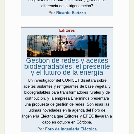
además más robustos
diferencia de la trigeneración?
(mayor vida útil) y con
Por
Ricardo Berizzo
posibilidad de control y
recolección de datos que
favorezcan las tomas de
Editores
decisiones. Finder da
cuenta de una obra de
iluminación sustentable;
Nöllmed exhibe su nueva
línea de gabinetes y
Gestión de redes y aceites
tableros de distribución;
biodegradables: el presente
KDK presenta nuevos
y el futuro de la energía
módulos de automatización
industrial, e Italavia aporta
Un investigador del CONICET disertará sobre
consejos de iluminación.
aceites aislantes y refrigerantes de base vegetal y
En este marco, la seguridad
biodegradables para transformadores rurales y de
eléctrica cobra mayor
distribución, y la empresa Enerminds presentará
relevancia. El avance
una propuesta de gestión de redes. Son esas las
tecnológico debe atender la
últimas novedades en la agenda del Foro de
normativa vigente que
Ingeniería Eléctrica que Editores y EPEC llevarán a
brega por que la
cabo en octubre en Córdoba.
manipulación con
Por
Foro de Ingeniería Eléctrica
dispositivos o instalaciones