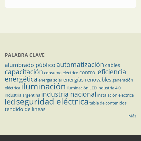
PALABRA CLAVE
automatización
alumbrado público
cables
capacitación
eficiencia
control
consumo eléctrico
energética
energías renovables
energía solar
generación
iluminación
eléctrica
iluminación LED
industria 4.0
industria nacional
industria argentina
instalación eléctrica
seguridad eléctrica
led
tabla de contenidos
tendido de líneas
Más