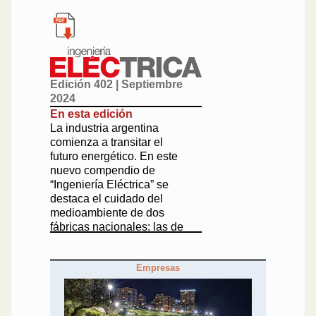
Edición 402 | Septiembre
2024
En esta edición
La industria argentina
comienza a transitar el
futuro energético. En este
nuevo compendio de
“Ingeniería Eléctrica” se
destaca el cuidado del
medioambiente de dos
fábricas nacionales: las de
luminarias de Strand y la de
dispositivos de control de
Empresas
Micro automación.
La certificación por el
cuidado del entorno será
una moneda cada vez más