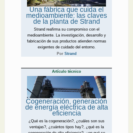
corriente en miras a un
Una fábrica que cuida el
futuro energético eficiente,
medioambiente: las claves
renovable, inclusivo y
de la planta de Strand
seguro. Estas mismas
premisas son las que
Strand reafirma su compromiso con el
sostiene el Foro de
medioambiente. La investigación, desarrollo y
Ingeniería Eléctrica que
fabricación de sus productos atienden normas
durante el mes de octubre
exigentes de cuidado del entorno.
tendrá lugar en la ciudad de
Por
Strand
Córdoba. Gestión de redes
inteligentes, aceites
biodegradables para
Artículo técnico
transformadores y
soluciones innovadoras son
algunas de las
disertaciones que más
interesan al público
Cogeneración, generación
profesional.
de energía eléctrica de alta
Los fabricantes se suman a
eficiencia
la tendencia con
¿Qué es la cogeneración?, ¿cuáles son sus
dispositivos que, no solo
ventajas?, ¿cuántos tipos hay?, ¿qué es la
son más eficientes, sino
cogeneración de alta eficiencia?, ¿en qué se