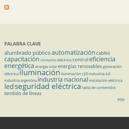
PALABRA CLAVE
automatización
alumbrado público
cables
capacitación
eficiencia
control
consumo eléctrico
energética
energías renovables
energía solar
generación
iluminación
eléctrica
iluminación LED
industria 4.0
industria nacional
industria argentina
instalación eléctrica
seguridad eléctrica
led
tabla de contenidos
tendido de líneas
Más