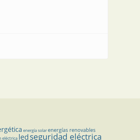
ergética
energías renovables
energía solar
seguridad eléctrica
led
n eléctrica