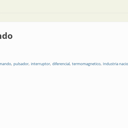
ndo
mando
pulsador
interruptor
diferencial
termomagnetico
Industria naci