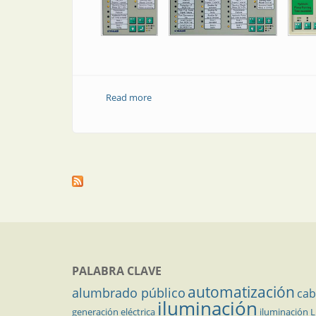
Read more
about Anunciadores de alarmas
PALABRA CLAVE
automatización
alumbrado público
cab
iluminación
generación eléctrica
iluminación 