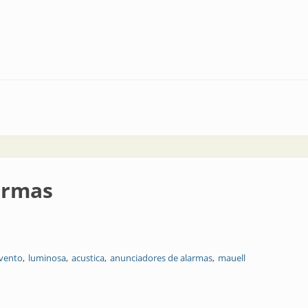
armas
evento
luminosa
acustica
anunciadores de alarmas
mauell