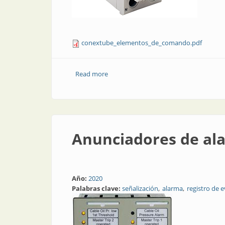
conextube_elementos_de_comando.pdf
Read more
about Elementos de comando
Anunciadores de al
Año:
2020
Palabras clave:
señalización
alarma
registro de 